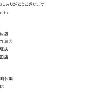
にありがとうございます。
ます。
引佐店
北寺島店
高塚店
磐田店
)臨時休業
鉄店