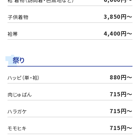
袷 着物（訪問着・色無地など）
3,850円〜
子供着物
4,400円〜
袷帯
祭り
880円～
ハッピ（単・袷）
715円～
肉じゅばん
715円～
ハラガケ
715円～
モモヒキ