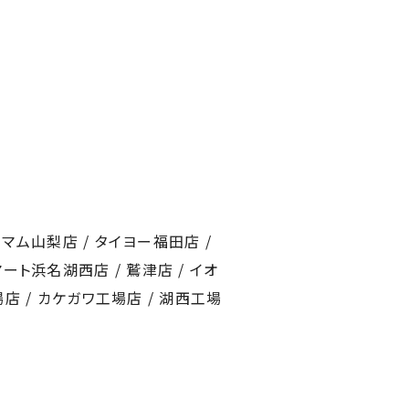
 マム山梨店 / タイヨー福田店 /
ート浜名湖西店 / 鷲津店 / イオ
場店 / カケガワ工場店 / 湖西工場