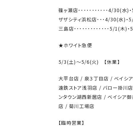
篠ヶ瀬店･･･････････4/30(水)
ザザシティ浜松店･･･4/30(水)・
三島店･････････････5/1(木)
★ホワイト急便
5/3(土)～5/6(火) 【休業】
大平台店 / 泉３丁目店 / ベイシア
遠鉄ストア浅羽店 / バロー掛川店 
ンタウン湖西新居店 / ベイシア御前
店 / 菊川工場店
【臨時営業】