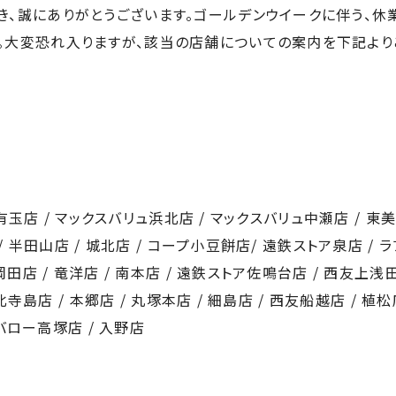
き、誠にありがとうございます。ゴールデンウイークに伴う、休
。大変恐れ入りますが、該当の店舗についての案内を下記より
友有玉店 / マックスバリュ浜北店 / マックスバリュ中瀬店 / 東美
/ 半田山店 / 城北店 / コープ小豆餅店/ 遠鉄ストア泉店 / ラ
岡田店 / 竜洋店 / 南本店 / 遠鉄ストア佐鳴台店 / 西友上浅
北寺島店 / 本郷店 / 丸塚本店 / 細島店 / 西友船越店 / 植松店
 バロー高塚店 / 入野店