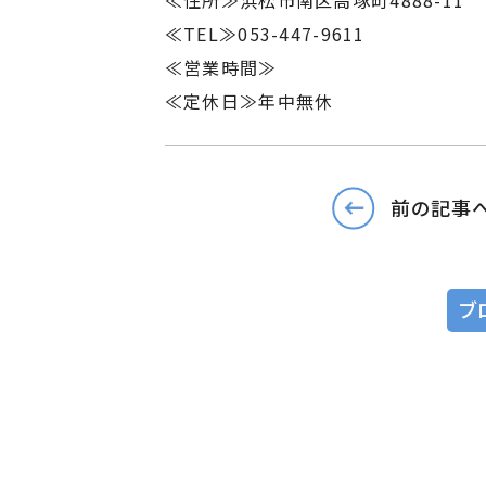
≪住所≫浜松市南区高塚町4888-11
≪TEL≫053-447-9611
≪営業時間≫
≪定休日≫年中無休
前の記事
ブ