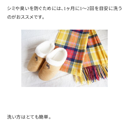
シミや臭いを防ぐためには、
ヶ月に
～
回を目安に洗う
1
1
2
のがおススメです。
洗い方はとても簡単。