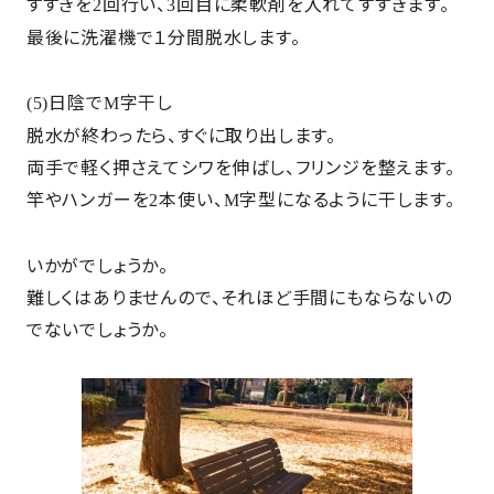
すすぎを
回行い、
回目に柔軟剤を入れてすすぎます。
2
3
最後に洗濯機で１分間脱水します。
日陰で
字干し
(5)
M
脱水が終わったら、すぐに取り出します。
両手で軽く押さえてシワを伸ばし、フリンジを整えます。
竿やハンガーを
本使い、
字型になるように干します。
2
M
いかがでしょうか。
難しくはありませんので、それほど手間にもならないの
でないでしょうか。