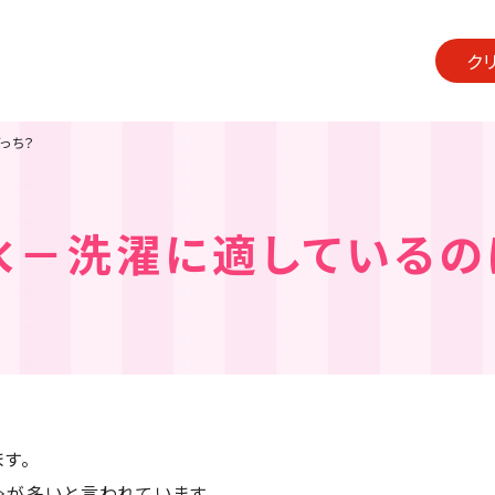
ク
っち？
水－洗濯に適しているの
す。
≫が多いと言われています。