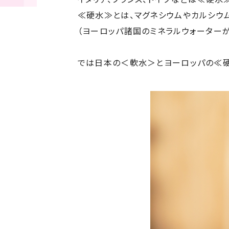
≪硬水≫とは、マグネシウムやカルシウ
（ヨーロッパ諸国のミネラルウォーター
では日本の＜軟水＞とヨーロッパの≪硬