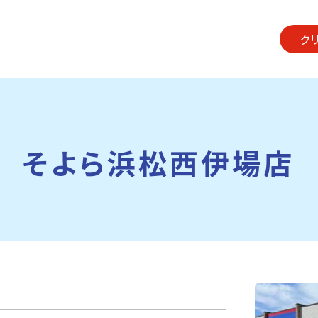
ク
そよら浜松西伊場店