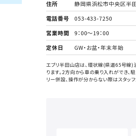
住所
静岡県浜松市中央区半田山
電話番号
053-433-7250
営業時間
9：00～19：00
定休日
GW・お盆・年末年始
エブリ半田山店は、環状線
(
県道
65
号線
)
ります。
2
方向から車の乗り入れができ、
リー併設、操作が分からない際はスタッフ