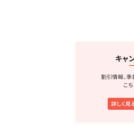
キャ
割引情報、季
こち
詳しく見