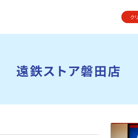
ク
遠鉄ストア磐田店